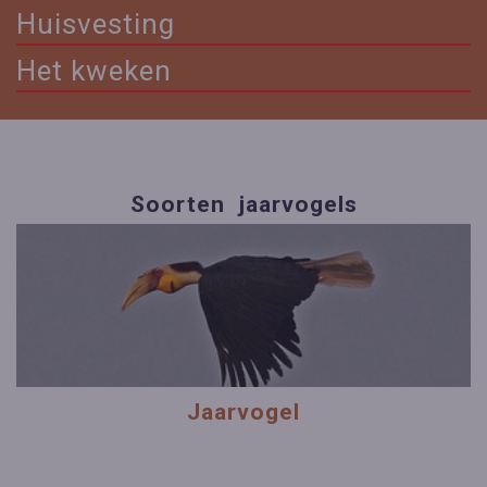
Huisvesting
Het kweken
Soorten jaarvogels
Jaarvogel