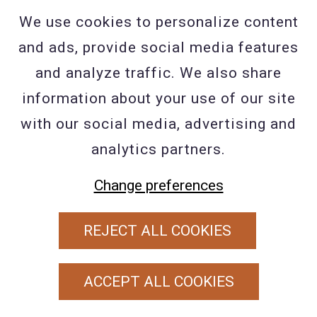
cookie gegenereerde informatie over Uw
We use cookies to personalize content
gebruik van de website (met inbegrip van
and ads, provide social media features
Uw IPadres) wordt overgebracht naar en
and analyze traffic. We also share
door Google opgeslagen op servers in de
information about your use of our site
Verenigde Staten. Google gebruikt deze
with our social media, advertising and
informatie om bij te houden hoe u de
analytics partners.
website gebruikt, rapporten over de
Change preferences
websiteactiviteit op te stellen voor
website-exploitanten en andere diensten
REJECT ALL COOKIES
aan te bieden met betrekking tot
website-activiteit en internetgebruik.
ACCEPT ALL COOKIES
Google mag deze informatie aan derden