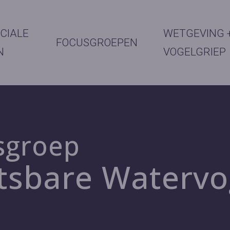
CIALE
WETGEVING 
FOCUSGROEPEN
N
VOGELGRIEP
sgroep
tsbare Watervo