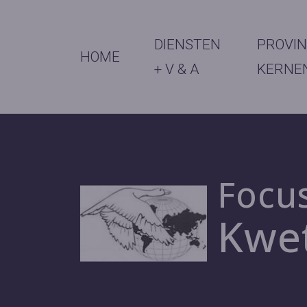
DIENSTEN
PROVIN
HOME
+ V & A
KERNE
Focu
Kwe