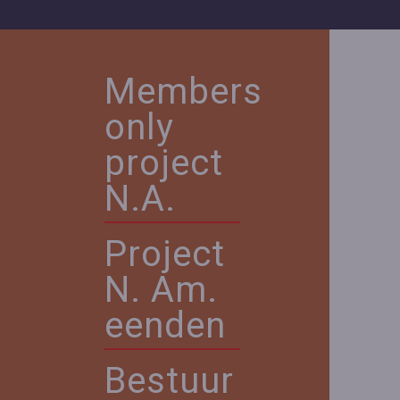
Members
only
project
N.A.
Project
N. Am.
eenden
Bestuur