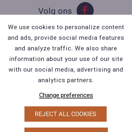
Volg ons
We use cookies to personalize content
and ads, provide social media features
Contact
and analyze traffic. We also share
Contacteer ons
information about your use of our site
BE 0423 427 566 (0032
with our social media, advertising and
477601560
analytics partners.
Wuytsbergen (HRT) 118, 2200
Change preferences
Herentals
REJECT ALL COOKIES
PRIVACY POLICY
ALGEMENE VOORWAARDEN