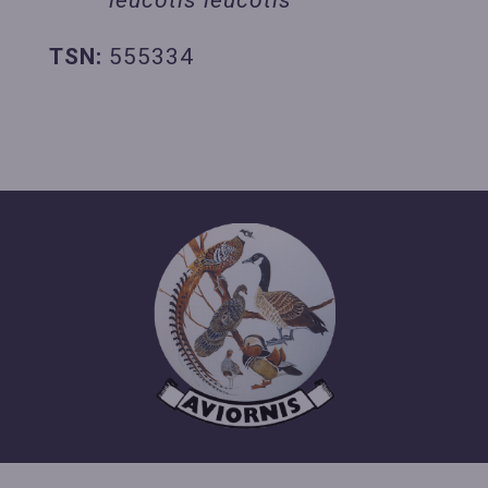
leucotis leucotis
TSN:
555334