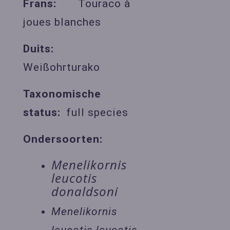
Frans:
Touraco à
joues blanches
Duits:
Weißohrturako
Taxonomische
status:
full species
Ondersoorten:
Menelikornis
leucotis
donaldsoni
Menelikornis