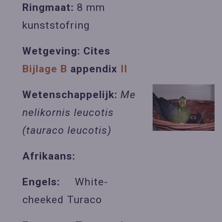
Ringmaat:
8 mm
kunststofring
Wetgeving: Cites
Bijlage B
appendix
II
Wetenschappelijk:
Me
nelikornis leucotis
(tauraco leucotis)
Afrikaans:
Engels:
White-
cheeked Turaco