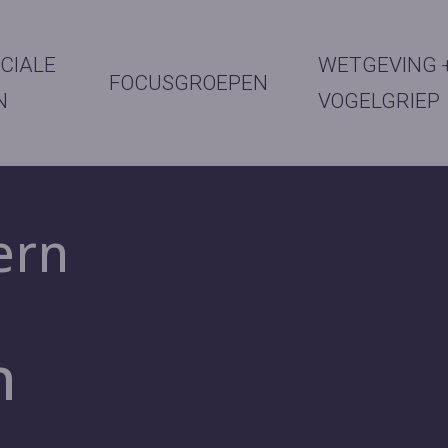
CIALE
WETGEVING 
FOCUSGROEPEN
N
VOGELGRIEP
ern
n