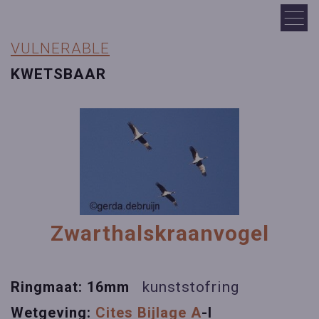
VULNERABLE
KWETSBAAR
Zwarthalskraanvogel
Ringmaat: 16mm
kunststofring
Wetgeving:
Cites Bijlage A
-I