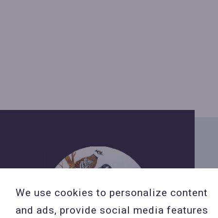
We use cookies to personalize content
and ads, provide social media features