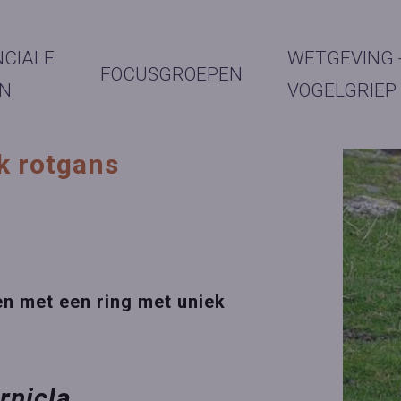
NCIALE
WETGEVING 
FOCUSGROEPEN
N
VOGELGRIEP
k rotgans
g
en met een ring met uniek
ernicla