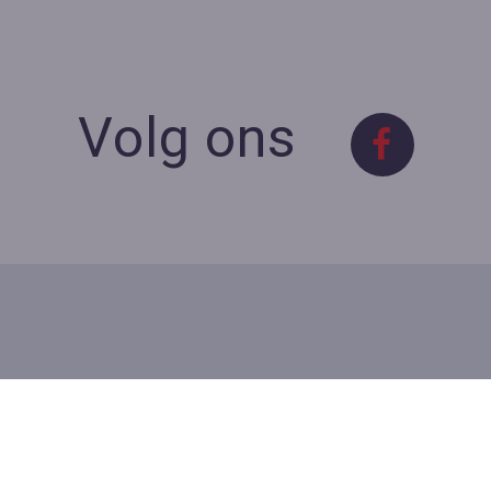
Volg ons
Contact
Contacteer ons
BE 0423 427 566 (0032