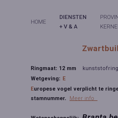
DIENSTEN
PROVI
HOME
+ V & A
KERNE
Zwartbui
Ringmaat: 12 mm
kunststofrin
Wetgeving:
E
E
uropese vogel verplicht te ring
stamnummer.
Meer info
Branta b