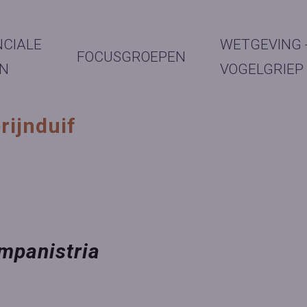
NCIALE
WETGEVING 
FOCUSGROEPEN
N
VOGELGRIEP
ijnduif
g
ympanistria