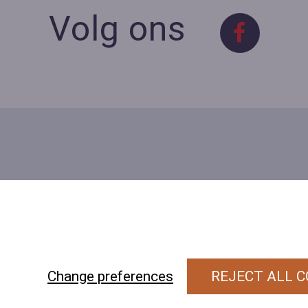
Volg ons
Contact
Contacteer ons
BE 0423 427 566 (0032
477601560
Wuytsbergen 
Change preferences
REJECT ALL C
118, 2200 Herentals