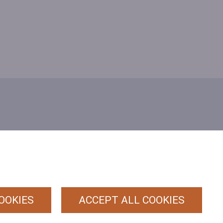
PRIVACY
POLICY
ALGEMENE
(HRT)
VOORWAARDEN
OOKIES
ACCEPT ALL COOKIES
COOKIEBELEID