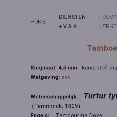
DIENSTEN
PROVI
HOME
+ V & A
KERNE
Tamboer
Ringmaat: 4,5 mm
kunststofrin
Wetgeving:
nvt
Turtur t
Wetenschappelijk:
(Temminck, 1809)
Engels:
Tambourine Dove