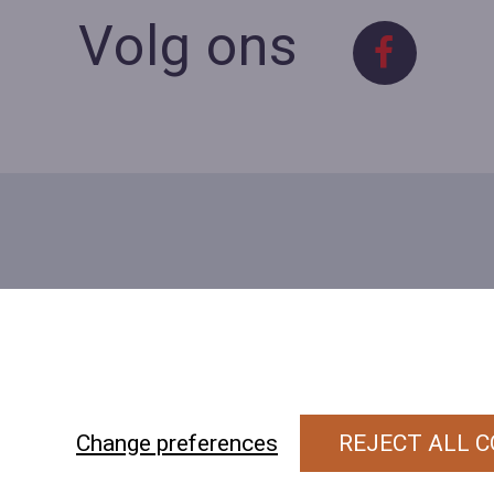
Volg ons
Contact
Contacteer ons
BE 0423 427 566 (0032
477601560
Wuytsbergen 
Change preferences
REJECT ALL C
118, 2200 Herentals