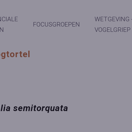
NCIALE
WETGEVING 
FOCUSGROEPEN
N
VOGELGRIEP
gtortel
lia semitorquata