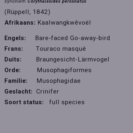
synoniem
Corythaixoides personatus
(Rüppell, 1842)
Afrikaans:
Kaalwangkwêvoël
Engels:
Bare-faced Go-away-bird
Frans:
Touraco masqué
Duits:
Braungesicht-Lärmvogel
Orde:
Musophagiformes
Familie:
Musophagidae
Geslacht:
Crinifer
Soort status:
full species