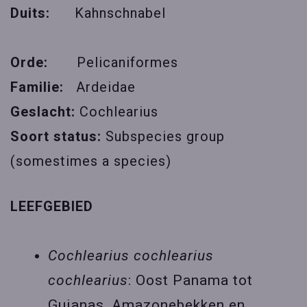
Duits:
Kahnschnabel
Orde:
Pelicaniformes
Familie:
Ardeidae
Geslacht:
Cochlearius
Soort status:
Subspecies group
(somestimes a species)
LEEFGEBIED
Cochlearius cochlearius
cochlearius
: Oost Panama tot
Guianas, Amazonebekken en