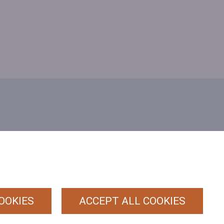
PRIVACY
POLICY
ALGEMENE
(HRT)
VOORWAARDEN
OOKIES
ACCEPT ALL COOKIES
COOKIEBELEID