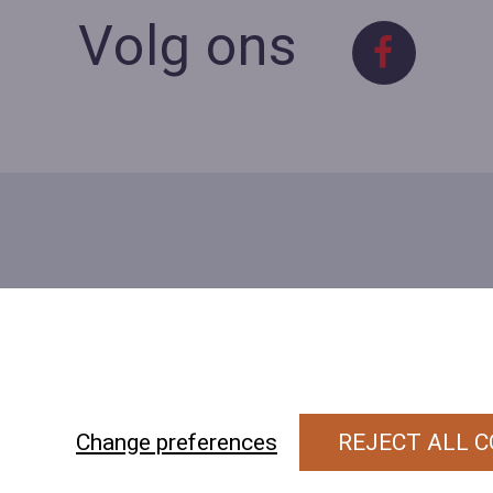
Volg ons
Contact
Contacteer ons
BE 0423 427 566 (0032
477601560
Wuytsbergen 
Change preferences
REJECT ALL C
118, 2200 Herentals