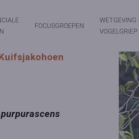
NCIALE
WETGEVING 
FOCUSGROEPEN
N
VOGELGRIEP
 Kuifsjakohoen
 purpurascens