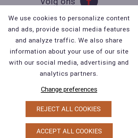
Volg ons
We use cookies to personalize content
and ads, provide social media features
Contact
and analyze traffic. We also share
Contacteer ons
information about your use of our site
BE 0423 427 566 (0032
with our social media, advertising and
477601560
analytics partners.
Wuytsbergen (HRT) 118, 2200
Change preferences
Herentals
REJECT ALL COOKIES
PRIVACY POLICY
ALGEMENE VOORWAARDEN
ACCEPT ALL COOKIES
COOKIEBELEID