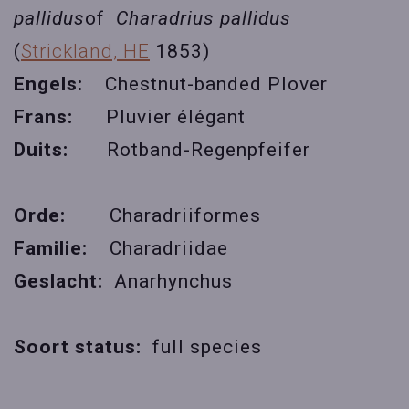
pallidus
of
Charadrius pallidus
(
Strickland, HE
1853)
Engels:
Chestnut-banded Plover
Frans:
Pluvier élégant
Duits:
Rotband-Regenpfeifer
Orde:
Charadriiformes
Familie:
Charadriidae
Geslacht:
Anarhynchus
Soort status:
full species