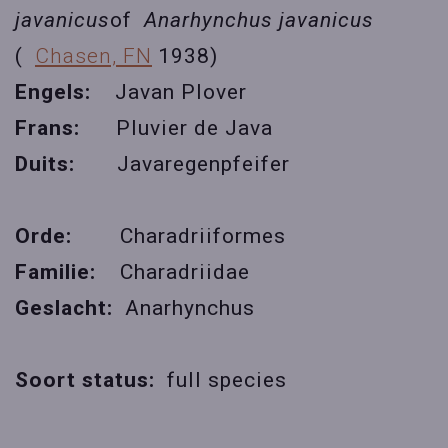
javanicus
of
Anarhynchus javanicus
(
Chasen, FN
1938)
Engels:
Javan Plover
Frans:
Pluvier de Java
Duits:
Javaregenpfeifer
Orde:
Charadriiformes
Familie:
Charadriidae
Geslacht:
Anarhynchus
Soort status:
full species