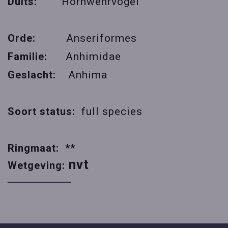
Duits:
Hornwehrvogel
Orde:
Anseriformes
Familie:
Anhimidae
Geslacht:
Anhima
Soort status:
full species
Ringmaat: **
nvt
Wetgeving: