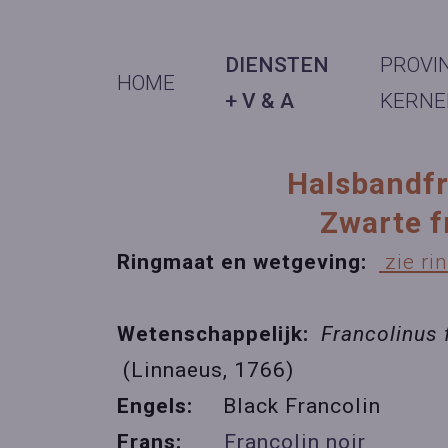
DIENSTEN
PROVI
HOME
+ V & A
KERNE
Halsbandfr
Zwarte f
Ringmaat en wetgeving:
zie ri
Wetenschappelijk:
Francolinus 
(Linnaeus, 1766)
Engels:
Black Francolin
Frans:
Francolin noir