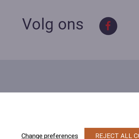
Volg ons
Contact
Contacteer ons
BE 0423 427 566 (0032
477601560
Wuytsbergen 
Change preferences
REJECT ALL C