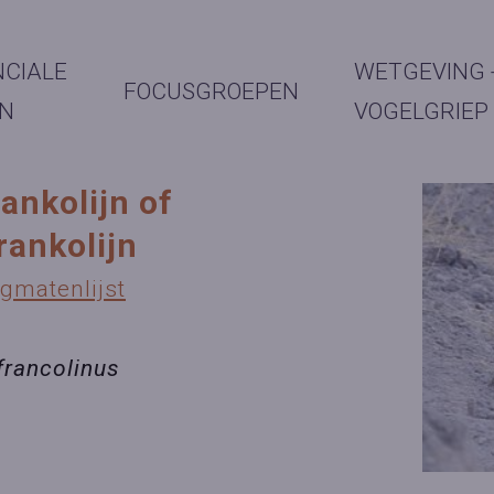
NCIALE
WETGEVING 
FOCUSGROEPEN
N
VOGELGRIEP
ankolijn of
rankolijn
ngmatenlijst
francolinus