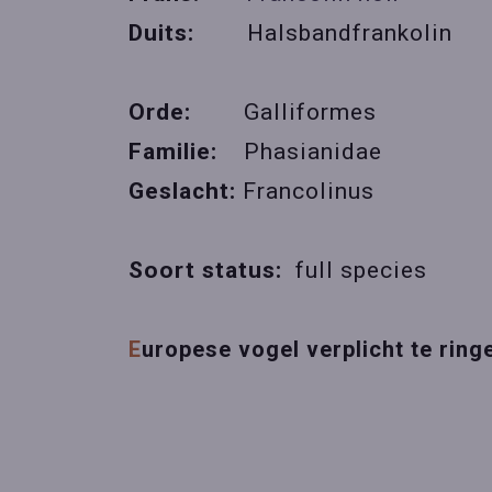
Duits:
Halsbandfrankolin
Orde:
Galliformes
Familie:
Phasianidae
Geslacht:
Francolinus
Soort status:
full species
E
uropese vogel verplicht te ri