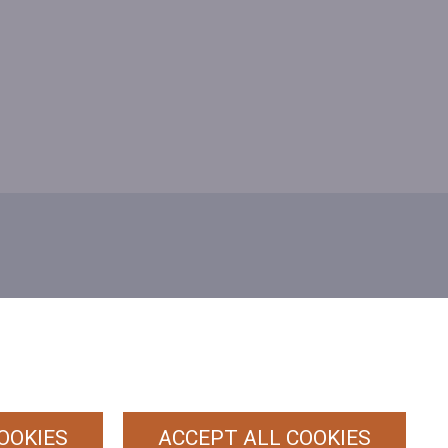
PRIVACY
POLICY
ALGEMENE
(HRT)
VOORWAARDEN
OOKIES
ACCEPT ALL COOKIES