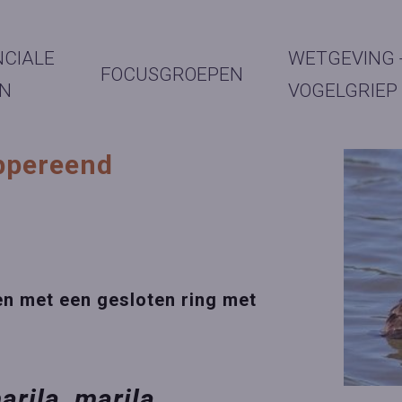
NCIALE
WETGEVING 
FOCUSGROEPEN
N
VOGELGRIEP
ppereend
g
en met een gesloten ring met
marila
marila