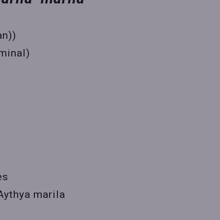
an))
minal)
es
Aythya marila