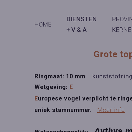
DIENSTEN
PROVI
HOME
+ V & A
KERNE
Grote to
Ringmaat: 10 mm
kunststofrin
Wetgeving:
E
E
uropese vogel verplicht te ring
uniek stamnummer.
Meer info
Aythya 