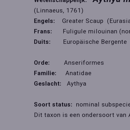
Wetenschappelijk:
(Linnaeus, 1761)
Engels:
Greater Scaup (Eurasi
Frans:
Fuligule milouinan (no
Duits:
Europäische Bergente
Orde:
Anseriformes
Familie:
Anatidae
Geslacht:
Aythya
Soort status:
nominal subspeci
Dit taxon is een ondersoort van