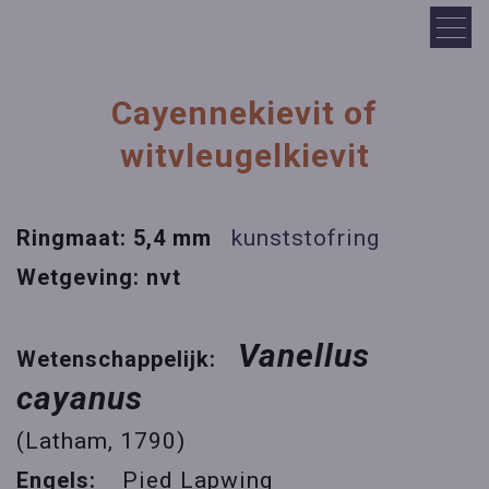
Cayennekievit of
witvleugelkievit
Ringmaat: 5,4 mm
kunststofring
Wetgeving: nvt
Vanellus
Wetenschappelijk:
cayanus
(Latham, 1790)
Engels:
Pied Lapwing