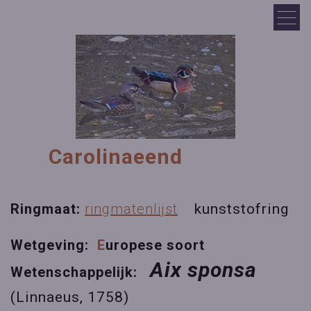
Carolinaeend
Ringmaat:
ringmatenlijst
kunststofring
Wetgeving:
E
uropese soort
Aix sponsa
Wetenschappelijk:
(Linnaeus, 1758)