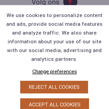
Volg ons
We use cookies to personalize content
and ads, provide social media features
Contact
and analyze traffic. We also share
Contacteer ons
information about your use of our site
BE 0423 427 566 (0032
with our social media, advertising and
477601560
analytics partners.
Wuytsbergen (HRT) 118, 2200
Herentals
Change preferences
REJECT ALL COOKIES
PRIVACY POLICY
ALGEMENE VOORWAARDEN
ACCEPT ALL COOKIES
COOKIEBELEID