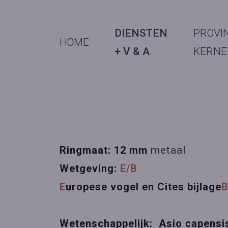
DIENSTEN
PROVI
HOME
+ V & A
KERNE
Ringmaat: 12 mm
metaal
Wetgeving:
E/B
E
uropese vogel en Cites bijlage
Wetenschappelijk: Asio capensi