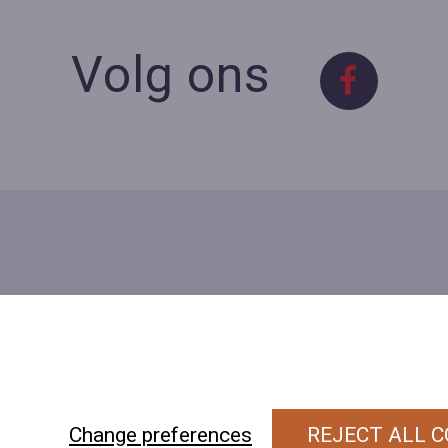
Volg ons
Contact
Contacteer ons
BE 0423 427 566 (0032
477601560
Wuytsbergen 
Change preferences
REJECT ALL C