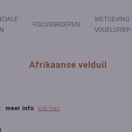
NCIALE
WETGEVING 
FOCUSGROEPEN
N
VOGELGRIEP
Afrikaanse velduil
B:
meer info
klik hier
s