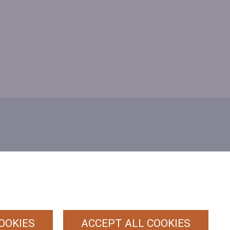
PRIVACY
POLICY
ALGEMENE
(HRT)
VOORWAARDEN
OOKIES
ACCEPT ALL COOKIES