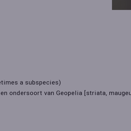
etimes a subspecies)
een ondersoort van
Geopelia [striata, maugeu