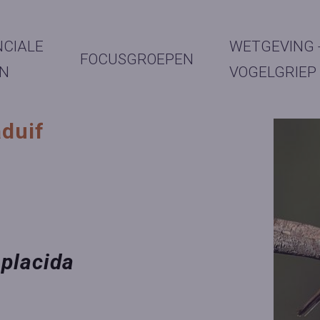
NCIALE
WETGEVING 
FOCUSGROEPEN
N
VOGELGRIEP
raduif
 placida