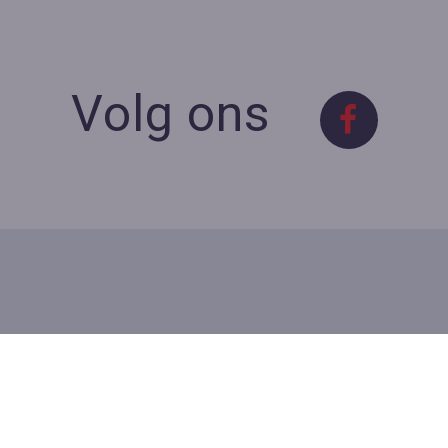
Volg ons
Contact
Contacteer ons
BE 0423 427 566 (0032