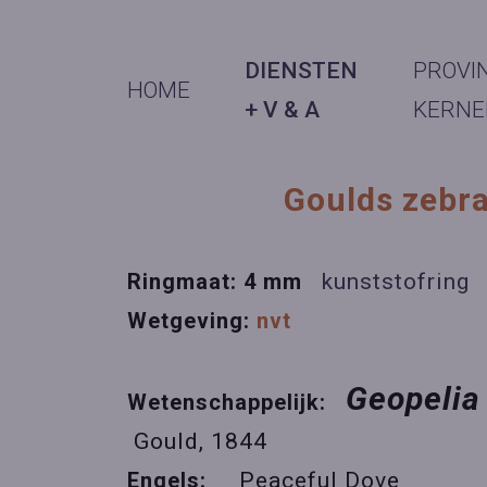
DIENSTEN
PROVI
HOME
+ V & A
KERNE
Goulds zeb
Ringmaat: 4 mm
kunststofring
Wetgeving:
nvt
Geopelia
Wetenschappelijk:
Gould, 1844
Engels:
Peaceful Dove